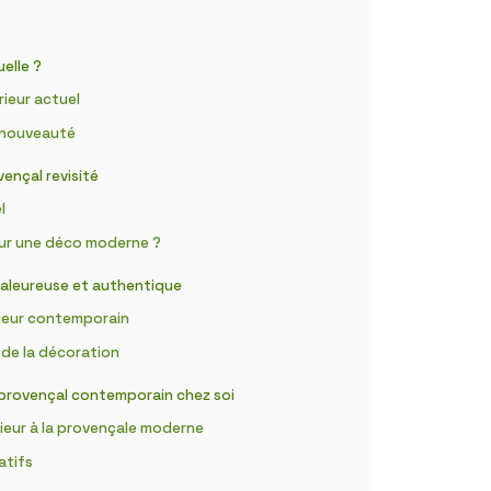
elle ?
rieur actuel
t nouveauté
vençal revisité
l
our une déco moderne ?
chaleureuse et authentique
érieur contemporain
 de la décoration
e provençal contemporain chez soi
ieur à la provençale moderne
atifs