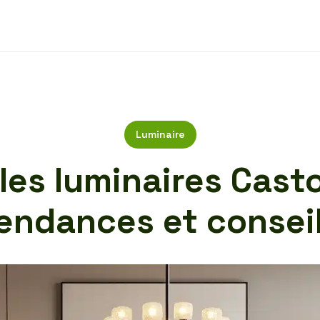
Luminaire
 les luminaires Cast
endances et consei