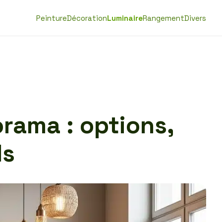
Peinture
Décoration
Luminaire
Rangement
Divers
orama : options,
ls