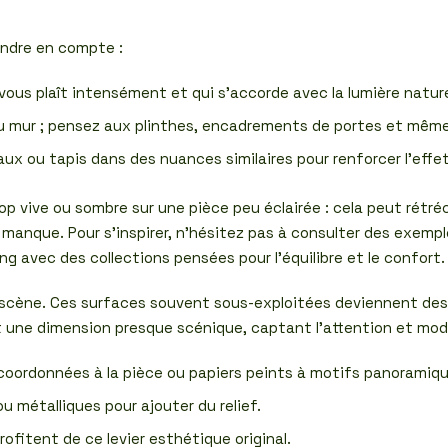
rendre en compte :
ous plaît intensément et qui s’accorde avec la lumière naturel
 au mur ; pensez aux plinthes, encadrements de portes et mêm
ux ou tapis dans des nuances similaires pour renforcer l’effe
op vive ou sombre sur une pièce peu éclairée : cela peut rétréc
 manque. Pour s’inspirer, n’hésitez pas à consulter des exem
g avec des collections pensées pour l’équilibre et le confort.
la scène. Ces surfaces souvent sous-exploitées deviennent des
une dimension presque scénique, captant l’attention et modif
ordonnées à la pièce ou papiers peints à motifs panoramiqu
u métalliques pour ajouter du relief.
fitent de ce levier esthétique original.